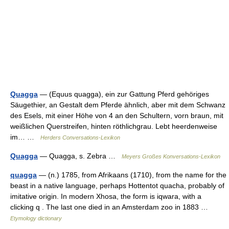
Quagga
— (Equus quagga), ein zur Gattung Pferd gehöriges
Säugethier, an Gestalt dem Pferde ähnlich, aber mit dem Schwanz
des Esels, mit einer Höhe von 4 an den Schultern, vorn braun, mit
weißlichen Querstreifen, hinten röthlichgrau. Lebt heerdenweise
im… …
Herders Conversations-Lexikon
Quagga
— Quagga, s. Zebra …
Meyers Großes Konversations-Lexikon
quagga
— (n.) 1785, from Afrikaans (1710), from the name for the
beast in a native language, perhaps Hottentot quacha, probably of
imitative origin. In modern Xhosa, the form is iqwara, with a
clicking q . The last one died in an Amsterdam zoo in 1883 …
Etymology dictionary