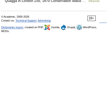
Quagga in London Zoo, 1870 Conservation status …
Wikipedia
© Academic, 2000-2026
18+
Contact us:
Technical Support
,
Advertising
Dictionaries export
, created on PHP,
Joomla,
Drupal,
WordPress,
MODx.