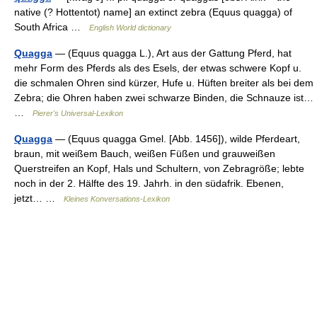
native (? Hottentot) name] an extinct zebra (Equus quagga) of
South Africa …
English World dictionary
Quagga
— (Equus quagga L.), Art aus der Gattung Pferd, hat
mehr Form des Pferds als des Esels, der etwas schwere Kopf u.
die schmalen Ohren sind kürzer, Hufe u. Hüften breiter als bei dem
Zebra; die Ohren haben zwei schwarze Binden, die Schnauze ist…
…
Pierer's Universal-Lexikon
Quagga
— (Equus quagga Gmel. [Abb. 1456]), wilde Pferdeart,
braun, mit weißem Bauch, weißen Füßen und grauweißen
Querstreifen an Kopf, Hals und Schultern, von Zebragröße; lebte
noch in der 2. Hälfte des 19. Jahrh. in den südafrik. Ebenen,
jetzt… …
Kleines Konversations-Lexikon