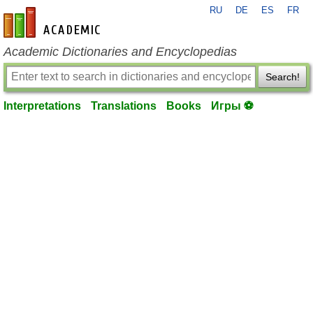
RU
DE
ES
FR
en-academic.com
Academic Dictionaries and Encyclopedias
Search!
Interpretations
Translations
Books
Игры ⚽