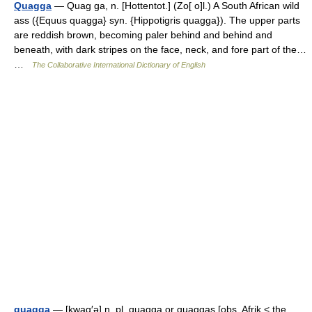
Quagga
— Quag ga, n. [Hottentot.] (Zo[ o]l.) A South African wild
ass ({Equus quagga} syn. {Hippotigris quagga}). The upper parts
are reddish brown, becoming paler behind and behind and
beneath, with dark stripes on the face, neck, and fore part of the…
…
The Collaborative International Dictionary of English
quagga
— [kwag′ə] n. pl. quagga or quaggas [obs. Afrik < the