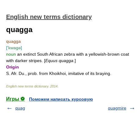
English new terms dictionary
quagga
quagga
[
'kwagə
]
noun
an extinct South African zebra with a yellowish-brown coat
with darker stripes. [
Equus quagga
.]
Origin
S. Afr. Du., prob. from Khoikhoi, imitative of its braying.
English new terms dictionary
.
2014
.
Игры ⚽
Поможем написать курсовую
quag
quagmire