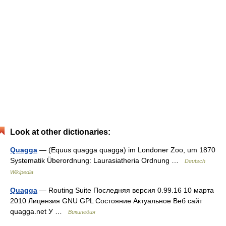
Look at other dictionaries:
Quagga
— (Equus quagga quagga) im Londoner Zoo, um 1870
Systematik Überordnung: Laurasiatheria Ordnung …
Deutsch
Wikipedia
Quagga
— Routing Suite Последняя версия 0.99.16 10 марта
2010 Лицензия GNU GPL Состояние Актуальное Веб сайт
quagga.net У …
Википедия